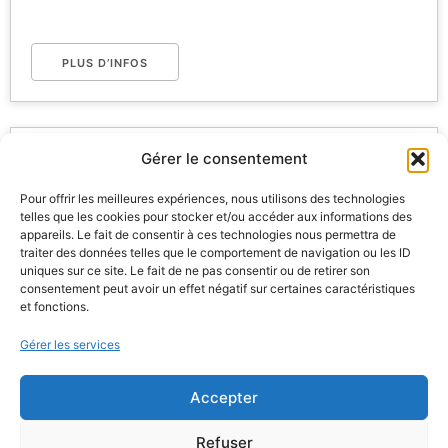
PLUS D’INFOS
Gérer le consentement
Pour offrir les meilleures expériences, nous utilisons des technologies
Salons / Evènements
telles que les cookies pour stocker et/ou accéder aux informations des
appareils. Le fait de consentir à ces technologies nous permettra de
traiter des données telles que le comportement de navigation ou les ID
Prochain évènement
uniques sur ce site. Le fait de ne pas consentir ou de retirer son
consentement peut avoir un effet négatif sur certaines caractéristiques
et fonctions.
Permanence - SPA de Cabourg
- 12 août
2025 - 12 août 2026 - 14h00 - 17h00
Gérer les services
Tout voir
Accepter
Refuser